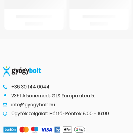
GMed Harántemelő
GM 22 Bokarögzítő
3.026
Ft
6.785
Ft
+36 30 144 0044
2351 Alsónémedi, GLS Európa utca 5.
info@gyogybolt.hu
Ügyfélszolgálat: Hétfő-Péntek 8:00 - 16:00