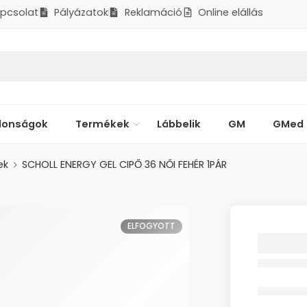
pcsolat
Pályázatok
Reklamáció
Online elállás
donságok
Termékek
Lábbelik
GM
GMed
ek
SCHOLL ENERGY GEL CIPŐ 36 NŐI FEHÉR 1PÁR
ELFOGYOTT
SCHOLL
CIPŐ 3