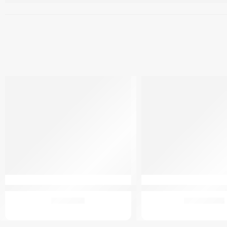
Gmed 4343 Járóbot Anatómiai Fogantyúval
GM 4200 Kerekesszék (ki
3.288
Ft
90.450
Ft