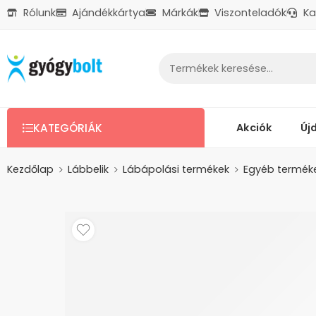
Rólunk
Ajándékkártya
Márkák
Viszonteladók
Ka
Ajándékkártya
Reklamáció
Kapcsolat
Akciók
Új
KATEGÓRIÁK
Kezdőlap
Lábbelik
Lábápolási termékek
Egyéb termék