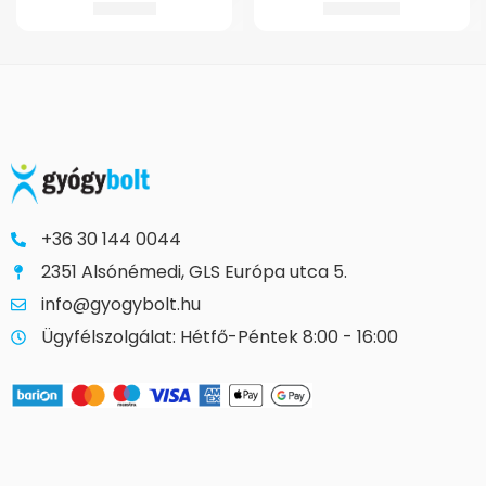
3.142
Ft
24.274
Ft
+36 30 144 0044
2351 Alsónémedi, GLS Európa utca 5.
info@gyogybolt.hu
Ügyfélszolgálat: Hétfő-Péntek 8:00 - 16:00