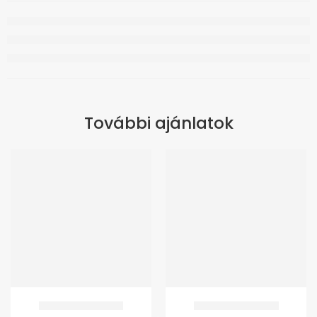
További ajánlatok
GMed 4341 Járóbot
GM Walker Állítható