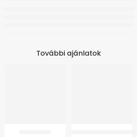
További ajánlatok
GMed Kádfellépő
GM WC Magasító 10 cm – fedél nél