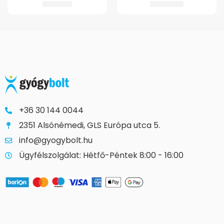
6.650
Ft
13.245
Ft
+36 30 144 0044
2351 Alsónémedi, GLS Európa utca 5.
info@gyogybolt.hu
Ügyfélszolgálat: Hétfő-Péntek 8:00 - 16:00