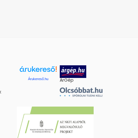
Árukereső.hu
ÁrGép
k