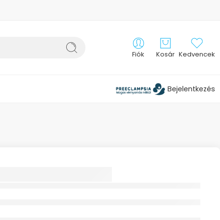
Fiók
Kosár
Kedvencek
Bejelentkezés
 AMALFI CLOG
 NŐI ROZSDA