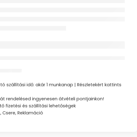
érdeklődik jelenleg
ztás
ó szállítási idő: akár 1 munkanap | Részletekért kattints
át rendelésed ingyenesen átvételi pontjainkon!
tő fizetési és szállítási lehetőségek
s, Csere, Reklamáció