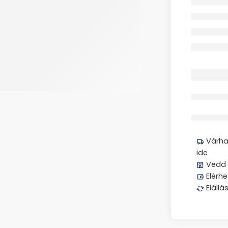
Megos
Várhat
ide
Vedd 
Elérhe
Elállá