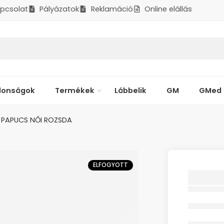
pcsolat
Pályázatok
Reklamáció
Online elállás
donságok
Termékek
Lábbelik
GM
GMed
 PAPUCS NŐI ROZSDA
ELFOGYOTT
SCHOLL
PAPUCS