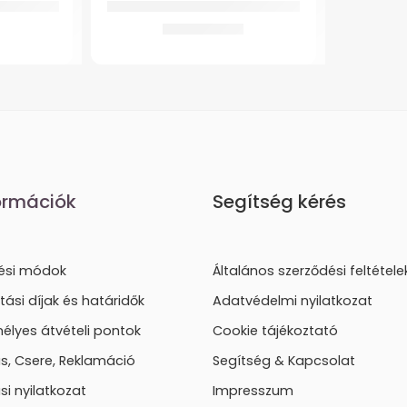
 térdpánt
GMed JC-E2001LN Kála Betegágy
260.407
Ft
ormációk
Segítség kérés
tési módok
Általános szerződési feltétele
ítási díjak és határidők
Adatvédelmi nyilatkozat
élyes átvételi pontok
Cookie tájékoztató
lás, Csere, Reklamáció
Segítség & Kapcsolat
ási nyilatkozat
Impresszum