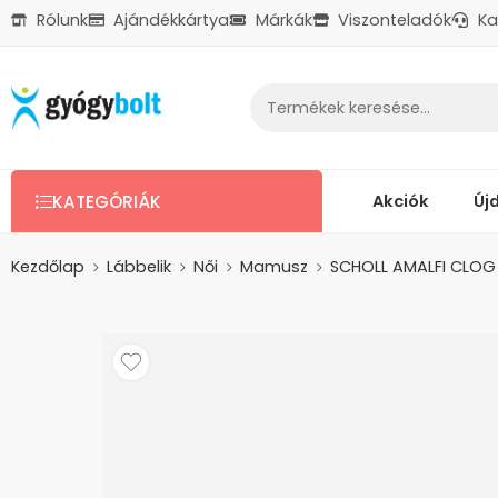
Rólunk
Ajándékkártya
Márkák
Viszonteladók
Ka
Ajándékkártya
Reklamáció
Kapcsolat
Akciók
Új
KATEGÓRIÁK
Kezdőlap
Lábbelik
Női
Mamusz
SCHOLL AMALFI CLOG