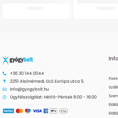
GMed Gyerek kartartó heveder fekete-narancs
GM-K3 Hűthető-fűthető
3.105
Ft
4.649
Ft
Inf
+36 30 144 0044
Fize
2351 Alsónémedi, GLS Európa utca 5.
Száll
info@gyogybolt.hu
Szem
Ügyfélszolgálat: Hétfő-Péntek 8:00 - 16:00
Elál
Eláll