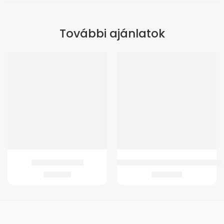
További ajánlatok
GMed Lábujjvédő
Gmed 4343 Járóbot Anatómiai Fo
1.577
Ft
3.288
Ft