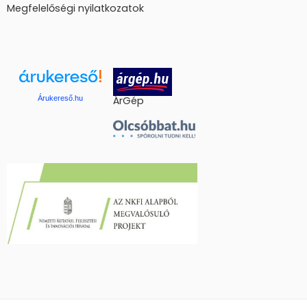
Megfelelőségi nyilatkozatok
Árukereső.hu
ÁrGép