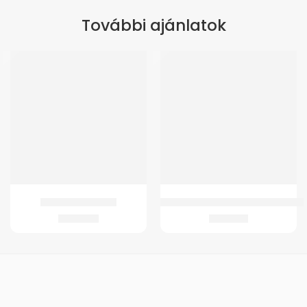
További ajánlatok
ÚJ
GM 22 Bokarögzítő
GMed Gyerek kartartó heveder fe
6.785
Ft
3.105
Ft