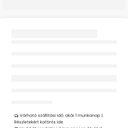
ÜLŐKE RS-42
FÜRDŐKÁDBA
KIFORDÍTHATÓ 1X
REX-SAN
Elfogyott
érdeklődik jelenleg
Megosztás
Várható szállítási idő: akár 1 munkanap |
Részletekért kattints ide