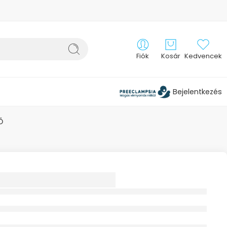
Fiók
Kosár
Kedvencek
Bejelentkezés
Ő
-AID ROLL-SILK
PASZ SELYEM
TŐ