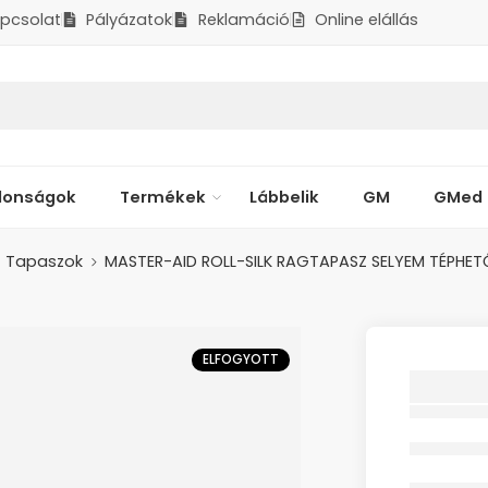
pcsolat
Pályázatok
Reklamáció
Online elállás
donságok
Termékek
Lábbelik
GM
GMed
Tapaszok
MASTER-AID ROLL-SILK RAGTAPASZ SELYEM TÉPHET
ELFOGYOTT
MASTER
RAGTA
TÉPHE