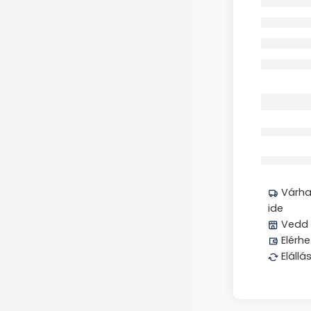
Megos
Várhat
ide
Vedd 
Elérhe
Elállá