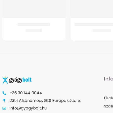
GMed Harántemelő
GM WC Magasító 15 cm 
3.026
Ft
13.245
Ft
Inf
+36 30 144 0044
Fize
2351 Alsónémedi, GLS Európa utca 5.
Száll
info@gyogybolt.hu