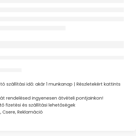
érdeklődik jelenleg
ztás
ó szállítási idő: akár 1 munkanap | Részletekért kattints
át rendelésed ingyenesen átvételi pontjainkon!
tő fizetési és szállítási lehetőségek
s, Csere, Reklamáció