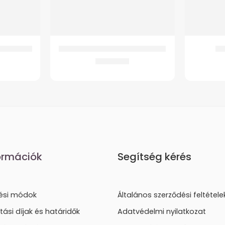
– fedéllel
Ultrasonic Ultrahangos inhalátor
GM
21.281
Ft
ormációk
Segítség kérés
tési módok
Általános szerződési feltétele
ítási díjak és határidők
Adatvédelmi nyilatkozat