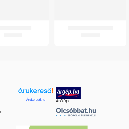
ed 4341 Járóbot
GM 10 Férfi hasi sérvkötő
3.142
Ft
8.900
Ft
Árukereső.hu
ÁrGép
k