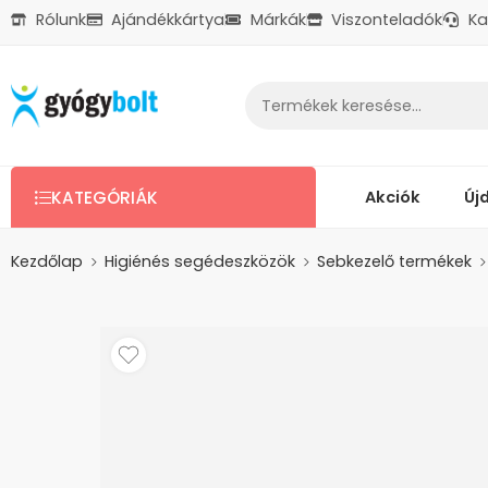
Rólunk
Ajándékkártya
Márkák
Viszonteladók
Ka
Ajándékkártya
Reklamáció
Kapcsolat
Akciók
Új
KATEGÓRIÁK
Kezdőlap
Higiénés segédeszközök
Sebkezelő termékek