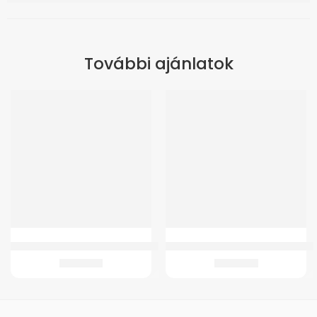
További ajánlatok
GM 21 Fémstabilizálású bokarögzítő
GMed 1471 Összecsukható zuhanyz
5.435
Ft
11.895
Ft