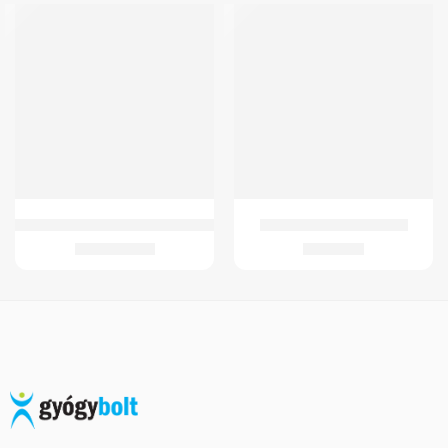
GMed JC-E2001LN Kála Betegágy
GMed Lady Feet sarokék
260.407
Ft
3.580
Ft