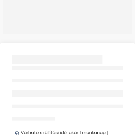
REUMA EMULGÉL
100ML DR.KELEN
Elfogyott
érdeklődik jelenleg
Megosztás
Várható szállítási idő: akár 1 munkanap |