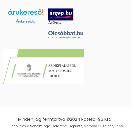
Árukereső.hu
ÁrGép
Minden jog fenntartva ©2024
Patella-96 Kft.
Scholl® és a Scholl® logó, Gelactiv®, Bioprint®, Memory Cushion®, Scholl