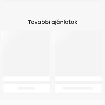
További ajánlatok
GMed LW06201 Elektromos betegemelő
GM Nadrágpelenka Slip (éjszakai)
212.696
Ft
4.565
Ft
–
6.245
Ft