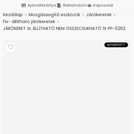
Ajándékkártya
Reklamáció
Kapcsolat
Kezdőlap
Mozgássegítő eszközök
Járókeretek
Fix- állítható járókeretek
JÁRÓKERET XL ÁLLÍTHATÓ NEM ÖSSZECSUKHATÓ 1X PP-5262
ELFOGYOTT