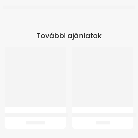
További ajánlatok
GMed-W150 Teniszkönyök ortézis
Csatlakozó+Gyógyszertartály GMe
3.534
Ft
756
Ft