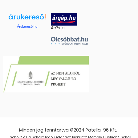
Árukereső.hu
ÁrGép
Minden jog fenntartva ©2024
Patella-96 Kft.
Scholl® és a Scholl® logó, Gelactiv®, Bioprint®, Memory Cushion®, Scholl