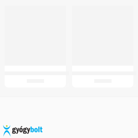
GMed 4 részes összecsukható járóbot
Tappancs GMed TENS MDTS100 kés
3.199
Ft
1.069
Ft