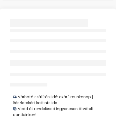
PEDIBUS 7112
LATEXCOMFORT
HARÁNTPÁRNA 1X
1PÁR
Elfogyott
érdeklődik jelenleg
Megosztás
Várható szállítási idő: akár 1 munkanap |
Részletekért kattints ide
Vedd át rendelésed ingyenesen átvételi
pontjainkon!