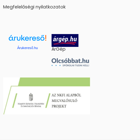
Megfelelőségi nyilatkozatok
Árukereső.hu
ÁrGép