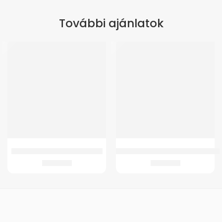
További ajánlatok
GMED KARTARTÓ HEVEDER BÉZS
Adapter GMed Yk-Bpa2 Vérnyomá
3.520
Ft
2.023
Ft