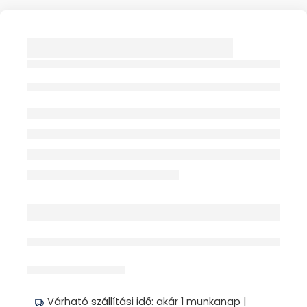
PEDIBUS 7100
GELCOMFORT
TALPBETÉT FÉRFI
érdeklődik jelenleg
Megosztás
Várható szállítási idő: akár 1 munkanap |