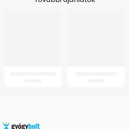
ÚJ
GMed Prémium talpbetét
GMed SC11 Sztetoszkóp
2.851
Ft
2.902
Ft