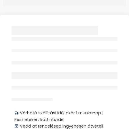
PEDIBUS 3010 DEO X
TALPBETÉT 35/46 1X
1PÁR
Elfogyott
érdeklődik jelenleg
Megosztás
Várható szállítási idő: akár 1 munkanap |
Részletekért kattints ide
Vedd át rendelésed ingyenesen átvételi