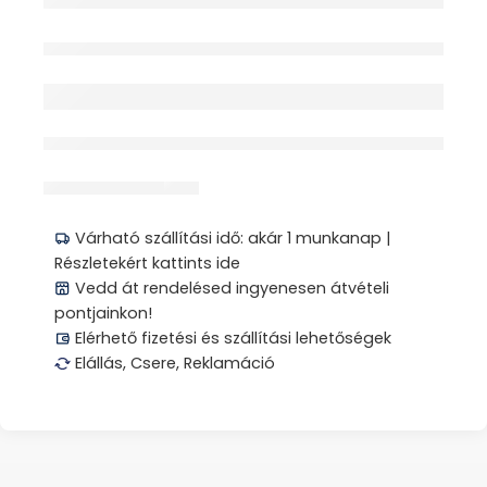
Elfogyott
érdeklődik jelenleg
Megosztás
Várható szállítási idő: akár 1 munkanap |
Részletekért kattints ide
Vedd át rendelésed ingyenesen átvételi
pontjainkon!
Elérhető fizetési és szállítási lehetőségek
Elállás, Csere, Reklamáció