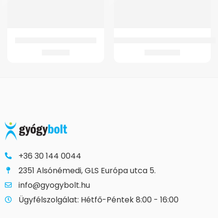
GMed Bambusz térdszorító
GMed LW06201 Elektromos beteg
1.457
Ft
212.696
Ft
+36 30 144 0044
2351 Alsónémedi, GLS Európa utca 5.
info@gyogybolt.hu
Ügyfélszolgálat: Hétfő-Péntek 8:00 - 16:00