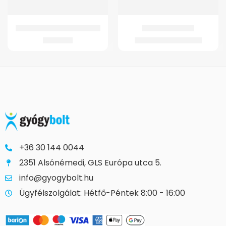
GMed HP301 Melegítő párna
GM 4341 Járóbot
7.057
Ft
2.704
Ft
–
3.407
Ft
+36 30 144 0044
2351 Alsónémedi, GLS Európa utca 5.
info@gyogybolt.hu
Ügyfélszolgálat: Hétfő-Péntek 8:00 - 16:00