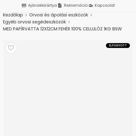
Ajándékkártya
Reklamáció
Kapcsolat
Kezdőlap
Orvosi és ápolási eszközök
Egyéb orvosi segédeszközök
MED PAPÍRVATTA 12X12CM FEHÉR 100% CELLULÓZ 1KG BSW
ELFOGYOTT