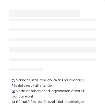
PANNONHALMI
TEAKEVERÉK ÍZÜLETI
BÁNTALMAKRA 20X
1.5G FILTERES
Elfogyott
BORÍTÉKOLT
HERBÁRIA
érdeklődik jelenleg
Megosztás
Várható szállítási idő: akár 1 munkanap |
Részletekért kattints ide
Vedd át rendelésed ingyenesen átvételi
pontjainkon!
Elérhető fizetési és szállítási lehetőségek