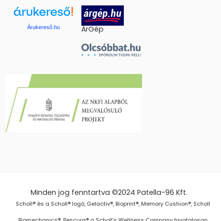
Árukereső.hu
ÁrGép
Minden jog fenntartva ©2024
Patella-96 Kft.
Scholl® és a Scholl® logó, Gelactiv®, Bioprint®, Memory Cushion®, Scholl
Biomechanics®, Pescura® a Scholl’s Wellness Company hivatalosan