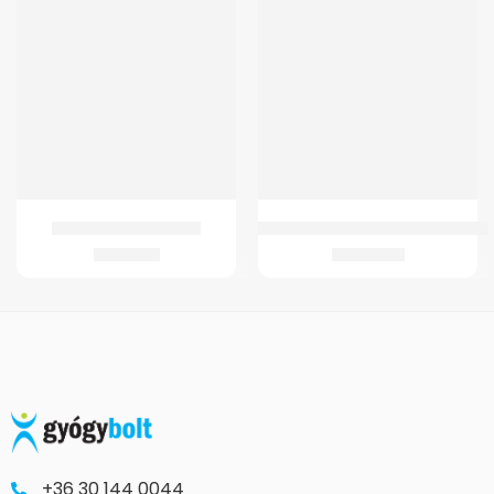
GMed Lábközép párna
GM-B7 Ágyék-Keresztcsonti Ortéz
2.764
Ft
13.356
Ft
+36 30 144 0044