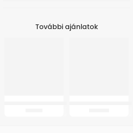
További ajánlatok
ÚJ
GMed Gyerek kartartó heveder fekete-narancs
GM 4264 Összecsukható, lépegető
3.105
Ft
13.780
Ft