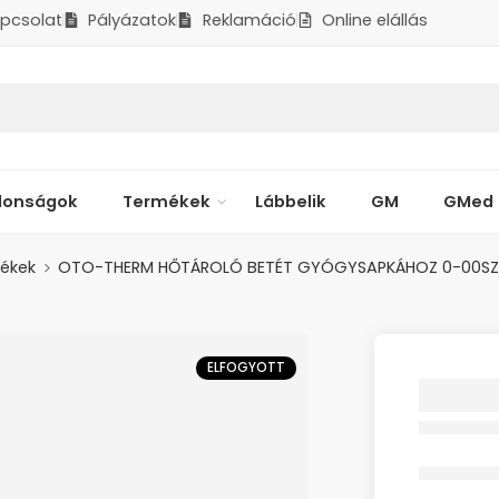
pcsolat
Pályázatok
Reklamáció
Online elállás
donságok
Termékek
Lábbelik
GM
GMed
lékek
OTO-THERM HŐTÁROLÓ BETÉT GYÓGYSAPKÁHOZ 0-00SZ 
ELFOGYOTT
OTO-T
HŐTÁR
GYÓGY
00SZ 1
Elfogyott