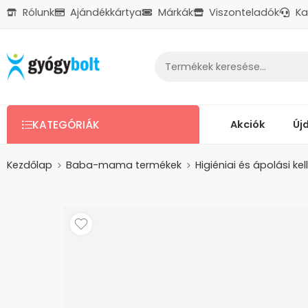
Rólunk
Ajándékkártya
Márkák
Viszonteladók
Ka
Ajándékkártya
Reklamáció
Kapcsolat
Akciók
Új
KATEGÓRIÁK
Kezdőlap
Baba-mama termékek
Higiéniai és ápolási kel