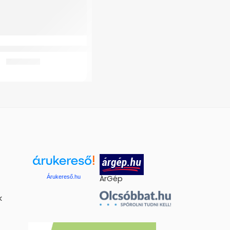
centrator 02 Maszk+Csatlakozo
2.365
Ft
Árukereső.hu
ÁrGép
k