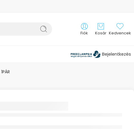
Fiók
Kosár
Kedvencek
Bejelentkezés
1PÁR
HERM
OLÓ BETÉT
SAPKÁHOZ 0-
PÁR