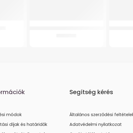
űrű
GM Antidecubitus matrac kompresszorral
Oxigen Kon
15.271
Ft
ormációk
Segítség kérés
tési módok
Általános szerződési feltétele
ítási díjak és határidők
Adatvédelmi nyilatkozat