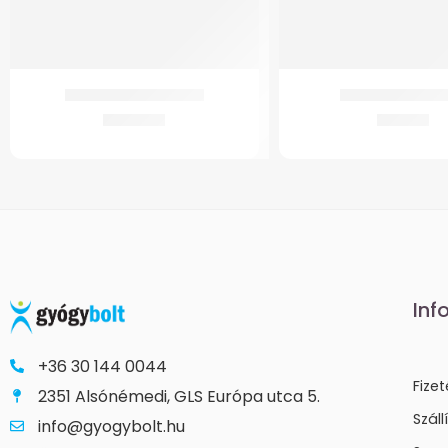
GMed Béka ujjrögzítő
GMed Brooks gy
1.243
Ft
398
Ft
Inf
+36 30 144 0044
Fize
2351 Alsónémedi, GLS Európa utca 5.
Száll
info@gyogybolt.hu