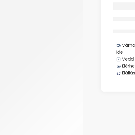
Megos
Várhat
ide
Vedd 
Elérhe
Elállá