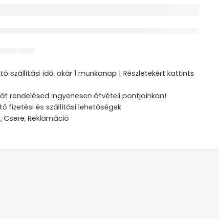
érdeklődik jelenleg
ztás
ó szállítási idő: akár 1 munkanap | Részletekért kattints
át rendelésed ingyenesen átvételi pontjainkon!
tő fizetési és szállítási lehetőségek
s, Csere, Reklamáció