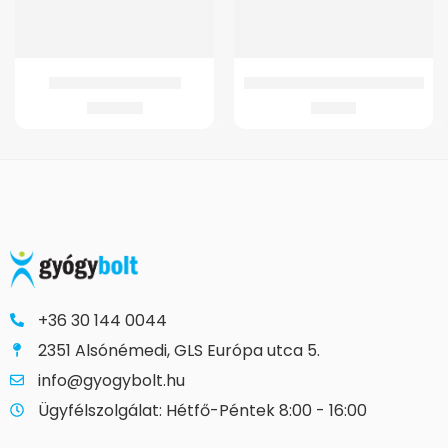
GMed-K1 Patella Pánt
GMed Bambusz csuklószorító
2.910
Ft
776
Ft
+36 30 144 0044
2351 Alsónémedi, GLS Európa utca 5.
info@gyogybolt.hu
Ügyfélszolgálat: Hétfő-Péntek 8:00 - 16:00