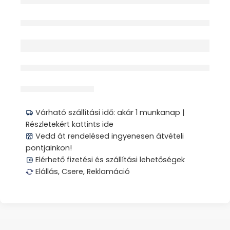
Elfogyott
érdeklődik jelenleg
Megosztás
Várható szállítási idő: akár 1 munkanap |
Részletekért kattints ide
Vedd át rendelésed ingyenesen átvételi
pontjainkon!
Elérhető fizetési és szállítási lehetőségek
Elállás, Csere, Reklamáció