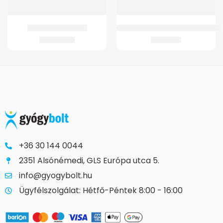
GM Walker Állítható
GM-B6 Ágyék-Keresztcsonti Ortéz
24.274
Ft
10.141
Ft
+36 30 144 0044
2351 Alsónémedi, GLS Európa utca 5.
info@gyogybolt.hu
Ügyfélszolgálat: Hétfő-Péntek 8:00 - 16:00