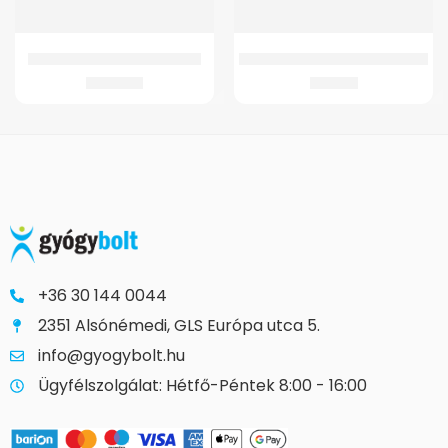
GMed Szilikonos bokaszorító
GMed Benőtt lábujjköröm védő
4.177
Ft
846
Ft
+36 30 144 0044
2351 Alsónémedi, GLS Európa utca 5.
info@gyogybolt.hu
Ügyfélszolgálat: Hétfő-Péntek 8:00 - 16:00