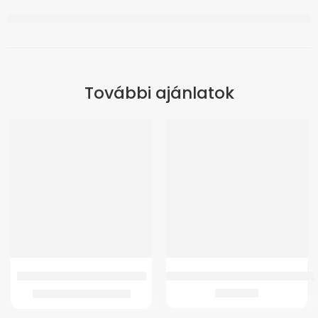
További ajánlatok
-50%
GMed 8F Oxigén koncentrátor
Wc Ülőke GM 4021 Fix Szobai WC-h
109.122
Ft
9.432
Ft
218.244
Ft