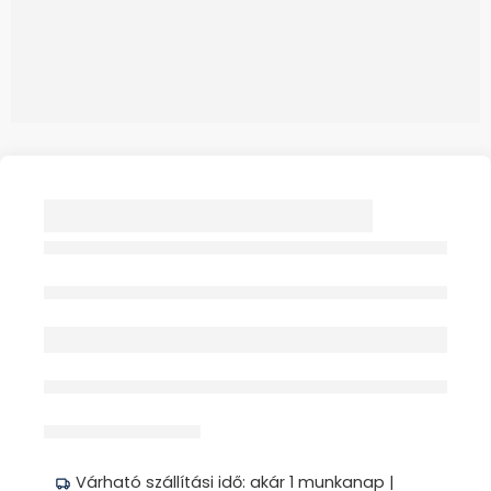
MEMORY PLUS
ÜLŐGYŰRŰ
MEMÓRIAHABOS
Elfogyott
ANATÓMIAI 1X
érdeklődik jelenleg
Megosztás
Várható szállítási idő: akár 1 munkanap |