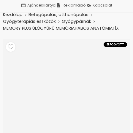
Ajándékkártya
Reklamáció
Kapcsolat
Kezdőlap
Betegápolás, otthonápolás
Gyógyterápiás eszközök
Gyógypárnák
MEMORY PLUS ÜLŐGYŰRŰ MEMÓRIAHABOS ANATÓMIAI 1X
ELFOGYOTT