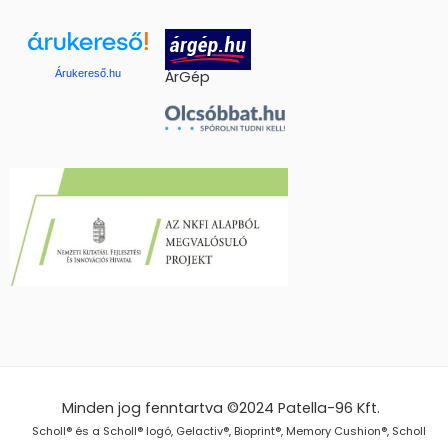
Árukereső.hu
ÁrGép
Minden jog fenntartva ©2024
Patella-96 Kft.
Scholl® és a Scholl® logó, Gelactiv®, Bioprint®, Memory Cushion®, Scholl