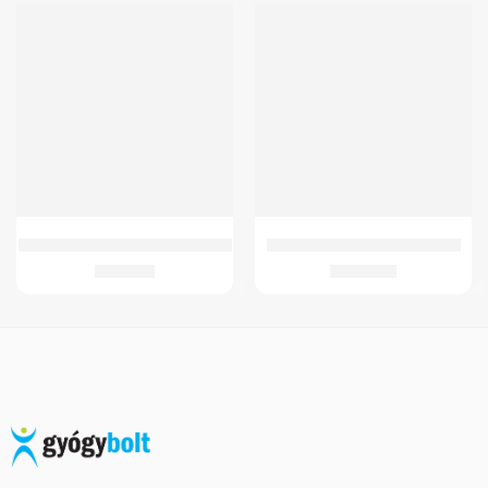
GMed Izolációs köpeny Izolációs
GMed Bütyökvédő Podológiai
2.761
Ft
6.854
Ft