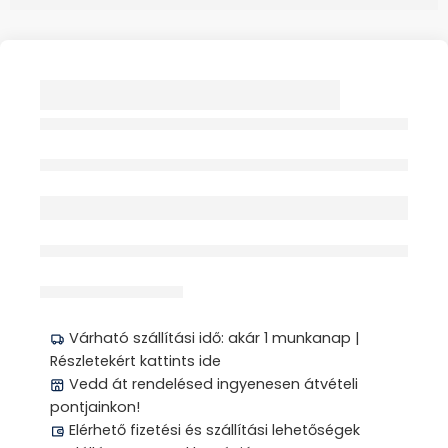
MATRAC
ANTIDECUBITUS
70KG FELETT 1X 932
Elfogyott
PERIMED
érdeklődik jelenleg
Megosztás
Várható szállítási idő: akár 1 munkanap |
Részletekért kattints ide
Vedd át rendelésed ingyenesen átvételi
pontjainkon!
Elérhető fizetési és szállítási lehetőségek