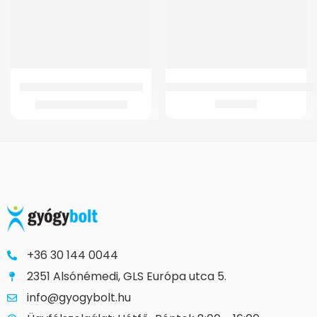
GMed JC-2001 Ilka Betegágy
Oxigen Koncentrator 02 Maszk+Cs
89.982
Ft
2.365
Ft
99.982
Ft
+36 30 144 0044
2351 Alsónémedi, GLS Európa utca 5.
info@gyogybolt.hu