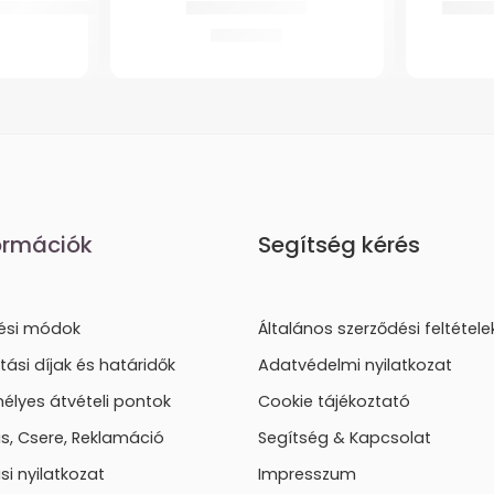
d Zeolit-Henger
Világító Járóbot
GMed S
3.872
Ft
ormációk
Segítség kérés
tési módok
Általános szerződési feltétele
ítási díjak és határidők
Adatvédelmi nyilatkozat
élyes átvételi pontok
Cookie tájékoztató
lás, Csere, Reklamáció
Segítség & Kapcsolat
ási nyilatkozat
Impresszum