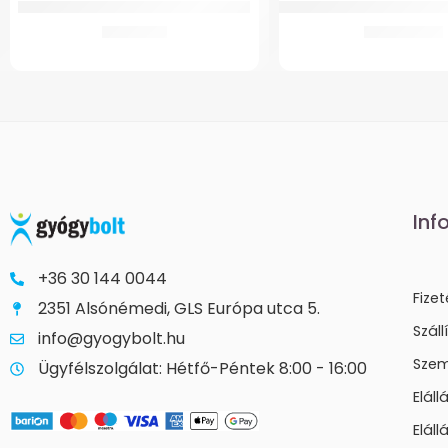
Markolat Szil.Könyökm.Comforthoz
Oxigén Koncentrátor GMe
3.287
Ft
56.843
Ft
Inf
+36 30 144 0044
Fize
2351 Alsónémedi, GLS Európa utca 5.
Száll
info@gyogybolt.hu
Szem
Ügyfélszolgálat: Hétfő-Péntek 8:00 - 16:00
Elál
Eláll