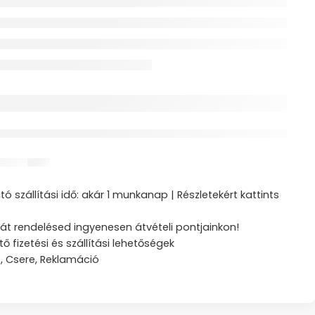
érdeklődik jelenleg
ztás
ó szállítási idő: akár 1 munkanap | Részletekért kattints
át rendelésed ingyenesen átvételi pontjainkon!
tő fizetési és szállítási lehetőségek
s, Csere, Reklamáció