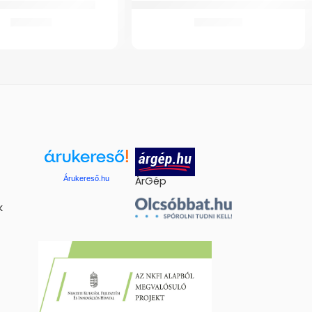
zilikonos térdszorító
GMed WC Magasító 11 cm – kivehető ka
5.141
Ft
19.910
Ft
Árukereső.hu
ÁrGép
k