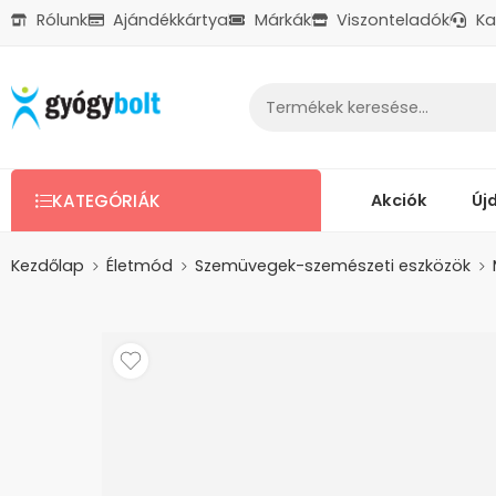
Rólunk
Ajándékkártya
Márkák
Viszonteladók
Ka
Ajándékkártya
Reklamáció
Kapcsolat
Akciók
Új
KATEGÓRIÁK
Kezdőlap
Életmód
Szemüvegek-szemészeti eszközök