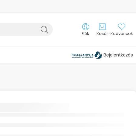
Fiók
Kosár
Kedvencek
Bejelentkezés
R-AID ORTOPAD
AR SZEMTAPASZ
L