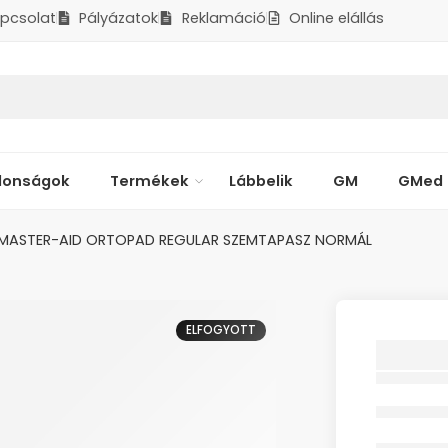
pcsolat
Pályázatok
Reklamáció
Online elállás
donságok
Termékek
Lábbelik
GM
GMed
MASTER-AID ORTOPAD REGULAR SZEMTAPASZ NORMÁL
ELFOGYOTT
MASTE
REGUL
NORMÁ