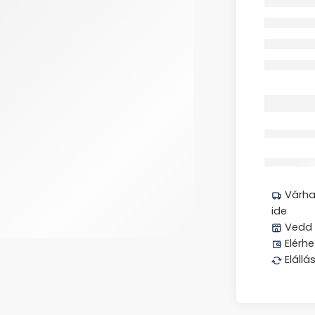
Megos
Várhat
ide
Vedd 
Elérhe
Elállá