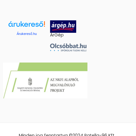
Árukereső.hu
ÁrGép
Minden jog fenntartva ©2024
Patella-96 Kft.