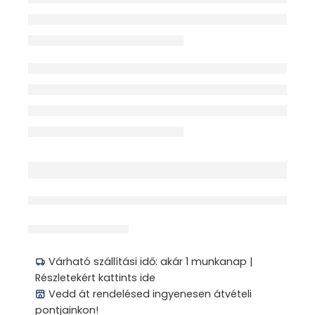
érdeklődik jelenleg
Megosztás
Várható szállítási idő: akár 1 munkanap |
Részletekért kattints ide
Vedd át rendelésed ingyenesen átvételi
pontjainkon!