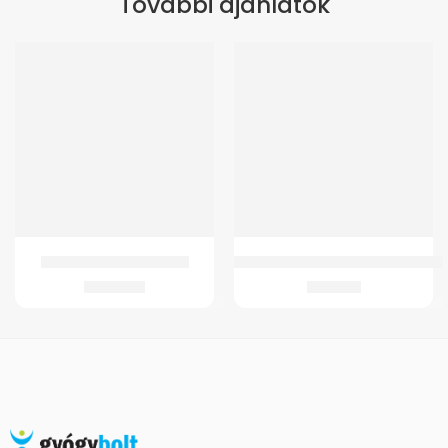
További ajánlatok
GMed Lady Feet sarokék
GMed DMT-437 Digitális Flexibilis 
3.580
Ft
1.415
Ft