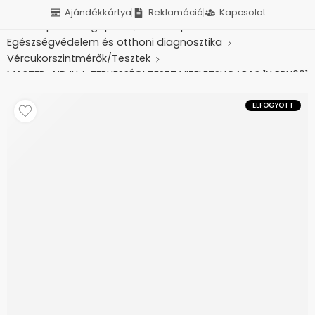
Ajándékkártya
Reklamáció
Kapcsolat
Kezdőlap
Betegápolás, otthonápolás
Egészségvédelem és otthoni diagnosztika
Vércukorszintmérők/Tesztek
MASTER-AID ILLA TERHESSÉGI TESZT VIZELETSUGARAS 1X PPH091
ELFOGYOTT