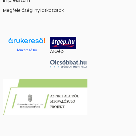
Impresszum
Megfelelőségi nyilatkozatok
Árukereső.hu
ÁrGép