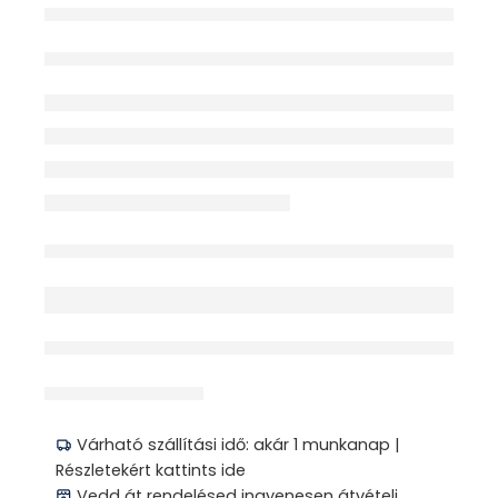
TERHESSÉGI TESZT
VIZELETSUGARAS 1X
PPH091
Elfogyott
érdeklődik jelenleg
Megosztás
Várható szállítási idő: akár 1 munkanap |
Részletekért kattints ide
Vedd át rendelésed ingyenesen átvételi