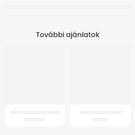
További ajánlatok
GM Antidecubitus ülőpárna
GMed Lábujjelválasztó
48.074
Ft
1.377
Ft