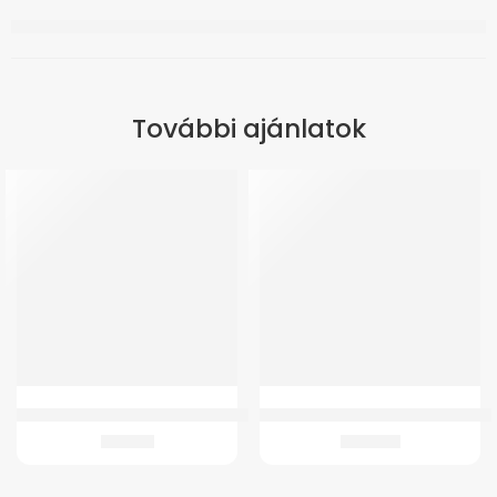
További ajánlatok
Botvéggumi GM 4394 Hónaljmankóhoz
GMed DMT-437 Digitális Flexibilis 
470
Ft
1.415
Ft