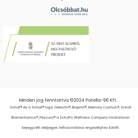
Minden jog fenntartva ©2024
Patella-96 Kft.
Scholl® és a Scholl® logó, Gelactiv®, Bioprint®, Memory Cushion®, Scholl
Biomechanics®, Pescura® a Scholl’s Wellness Company hivatalosan
bejegyzett védjegye; felhasználása engedélyhez kötött.