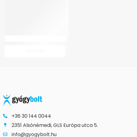
GMed 126 Automata felkaros vérnyomásmérő
8.703
Ft
+36 30 144 0044
2351 Alsónémedi, GLS Európa utca 5.
info@gyogybolt.hu