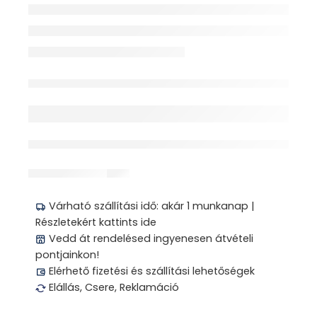
Elfogyott
érdeklődik jelenleg
Megosztás
Várható szállítási idő: akár 1 munkanap |
Részletekért kattints ide
Vedd át rendelésed ingyenesen átvételi
pontjainkon!
Elérhető fizetési és szállítási lehetőségek
Elállás, Csere, Reklamáció