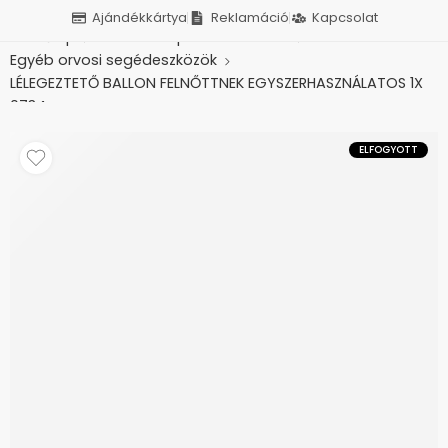
Ajándékkártya
Reklamáció
Kapcsolat
Kezdőlap
Orvosi és ápolási eszközök
Egyéb orvosi segédeszközök
LÉLEGEZTETŐ BALLON FELNŐTTNEK EGYSZERHASZNÁLATOS 1X
0734
ELFOGYOTT