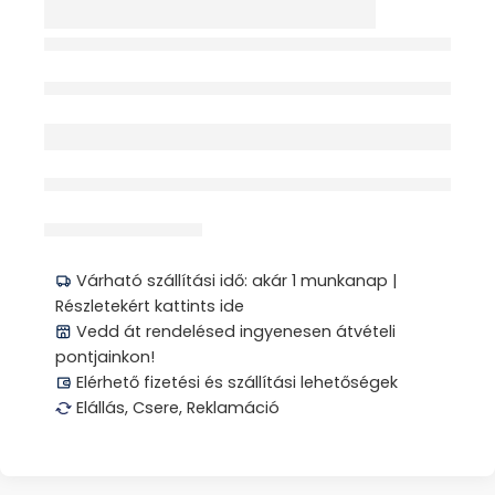
LÉLEGEZTETŐ BALLON
FELNŐTTNEK
EGYSZERHASZNÁLAT
Elfogyott
OS 1X 0734
érdeklődik jelenleg
Megosztás
Várható szállítási idő: akár 1 munkanap |
Részletekért kattints ide
Vedd át rendelésed ingyenesen átvételi
pontjainkon!
Elérhető fizetési és szállítási lehetőségek
Elállás, Csere, Reklamáció