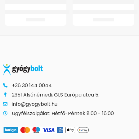
GM-B6 Ágyék-Keresztcsonti Ortézis
GM 2 WC Magasító 11 cm – fedél né
10.141
Ft
13.245
Ft
+36 30 144 0044
2351 Alsónémedi, GLS Európa utca 5.
info@gyogybolt.hu
Ügyfélszolgálat: Hétfő-Péntek 8:00 - 16:00