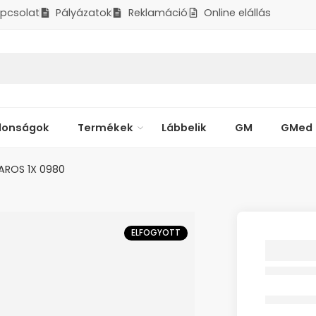
pcsolat
Pályázatok
Reklamáció
Online elállás
donságok
Termékek
Lábbelik
GM
GMed
AROS 1X 0980
ELFOGYOTT
LEERES
CSAVAR
Elfogyott