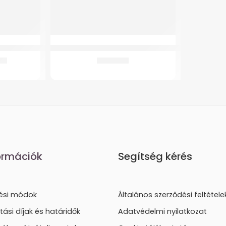
nyökmankóhoz
GMed YK-BPA2 Felkaros vérnyomásmérő
Ft
8.661
Ft
ormációk
Segítség kérés
tési módok
Általános szerződési feltétele
ítási díjak és határidők
Adatvédelmi nyilatkozat