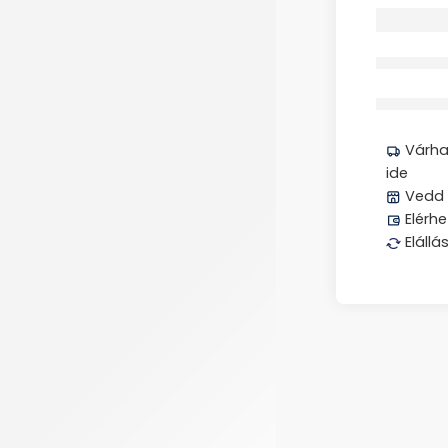
Megos
Várhat
ide
Vedd 
Elérhe
Elállá