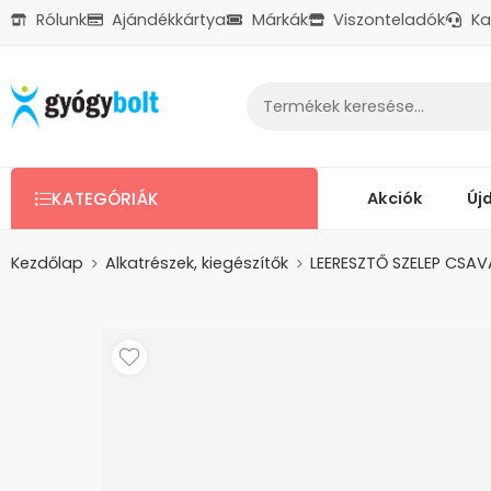
Rólunk
Ajándékkártya
Márkák
Viszonteladók
Ka
Ajándékkártya
Reklamáció
Kapcsolat
Akciók
Új
KATEGÓRIÁK
Kezdőlap
Alkatrészek, kiegészítők
LEERESZTŐ SZELEP CSAV