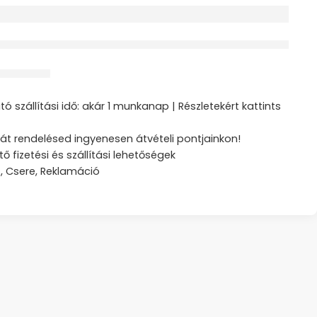
érdeklődik jelenleg
ztás
ó szállítási idő: akár 1 munkanap | Részletekért kattints
át rendelésed ingyenesen átvételi pontjainkon!
tő fizetési és szállítási lehetőségek
s, Csere, Reklamáció