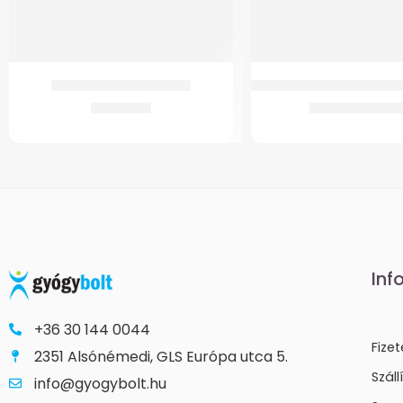
GM-K4 Térdortézis Zárt
Botvéggumi GM 4372 Kö
9.993
Ft
470
Ft
–
495
Inf
+36 30 144 0044
Fize
2351 Alsónémedi, GLS Európa utca 5.
Száll
info@gyogybolt.hu