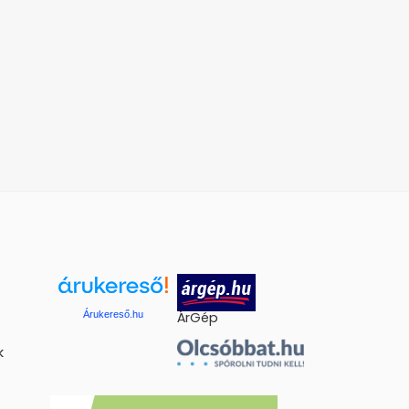
Árukereső.hu
ÁrGép
k