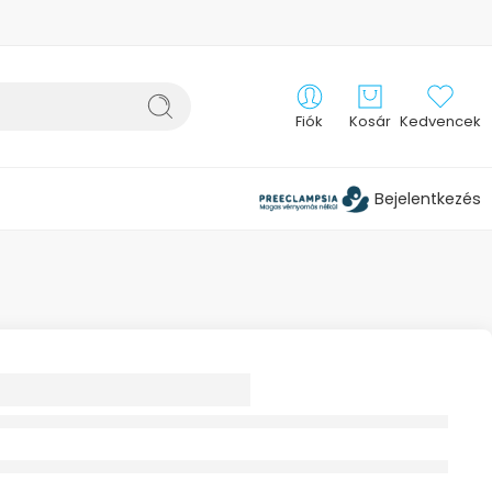
Fiók
Kosár
Kedvencek
Bejelentkezés
ZTŐ SZELEP
OS 1X 0980