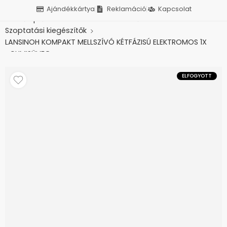
Ajándékkártya
Reklamáció
Kapcsolat
Kezdőlap
Baba-mama termékek
Szoptatási kiegészítők
LANSINOH KOMPAKT MELLSZÍVÓ KÉTFÁZISÚ ELEKTROMOS 1X
+CUMISÜVEG
ELFOGYOTT