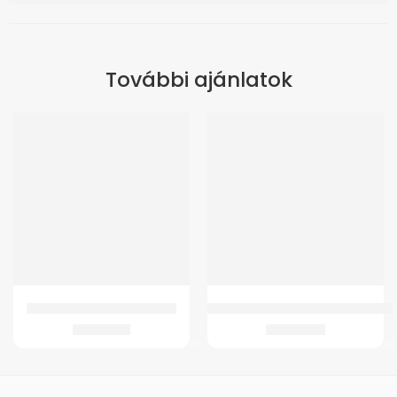
További ajánlatok
GMed QD16 Melegítő takaró
GM WC Magasító 10 cm – fedél nél
12.709
Ft
13.245
Ft