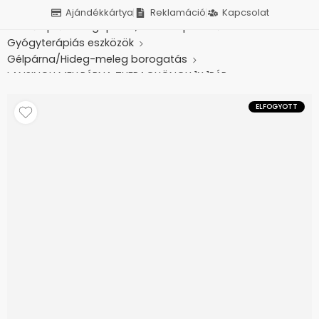
Ajándékkártya
Reklamáció
Kapcsolat
Kezdőlap
Betegápolás, otthonápolás
Gyógyterápiás eszközök
Gélpárna/Hideg-meleg borogatás
LANSINOH MELLPÁRNA THERAGYÖNGY 1X 1PÁR
ELFOGYOTT