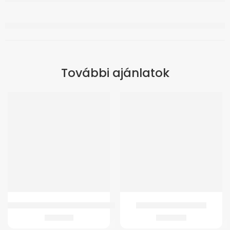
További ajánlatok
ÚJ
GMed DET-3021 Infravörös Érintésmentes Lázmérő
GM-W10 Csuklóortézis
6.017
Ft
3.997
Ft