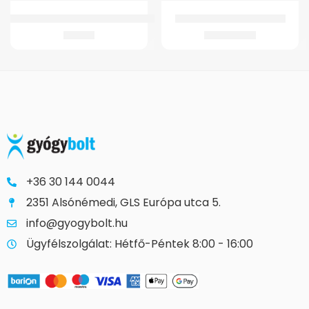
Botvéggumi Prémium/Opticomfort/Soft Step könyökmankóhoz
W4025 Elektromos Moped
627
Ft
635.518
Ft
+36 30 144 0044
2351 Alsónémedi, GLS Európa utca 5.
info@gyogybolt.hu
Ügyfélszolgálat: Hétfő-Péntek 8:00 - 16:00