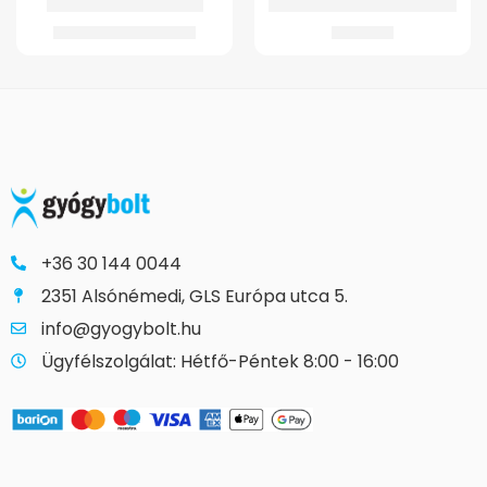
GM 4372 Könyökmankó
GMed Szilikonos bokaszorító
3.653
Ft
–
4.357
Ft
4.177
Ft
+36 30 144 0044
2351 Alsónémedi, GLS Európa utca 5.
info@gyogybolt.hu
Ügyfélszolgálat: Hétfő-Péntek 8:00 - 16:00