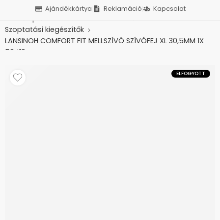
Ajándékkártya
Reklamáció
Kapcsolat
Kezdőlap
Baba-mama termékek
Szoptatási kiegészítők
LANSINOH COMFORT FIT MELLSZÍVÓ SZÍVÓFEJ XL 30,5MM 1X
50419
ELFOGYOTT