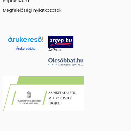
Impresszum
Megfelelőségi nyilatkozatok
Árukereső.hu
ÁrGép