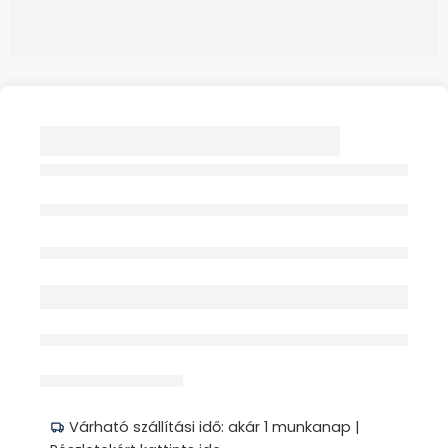
LANSINOH
ORGANIKUS
MELLBIMBÓVÉDŐ
BALZSAM 60ML
Elfogyott
érdeklődik jelenleg
Megosztás
Várható szállítási idő: akár 1 munkanap |