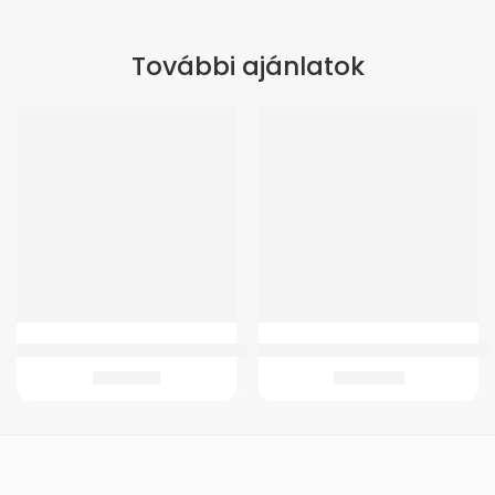
További ajánlatok
GM 21 Fémstabilizálású bokarögzítő
GM-B11 Ágyék-keresztcsonti ortézi
5.435
Ft
12.592
Ft