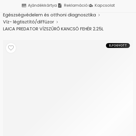
Ajándékkártya
Reklamáció
Kapcsolat
Kezdőlap
Betegápolás, otthonápolás
Egészségvédelem és otthoni diagnosztika
Víz- légtisztító/diffúzor
LAICA PREDATOR VÍZSZŰRŐ KANCSÓ FEHÉR 2.25L
+SZŰRŐBETÉT UFSAA02
ELFOGYOTT