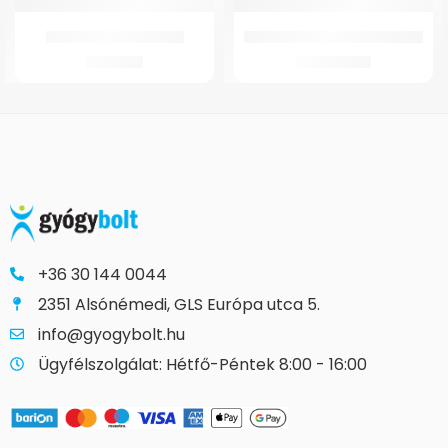
GMed Jégtömlő 28 cm
WT-M4BE Elektromos moped
1.674
Ft
635.518
Ft
+36 30 144 0044
2351 Alsónémedi, GLS Európa utca 5.
info@gyogybolt.hu
Ügyfélszolgálat: Hétfő-Péntek 8:00 - 16:00