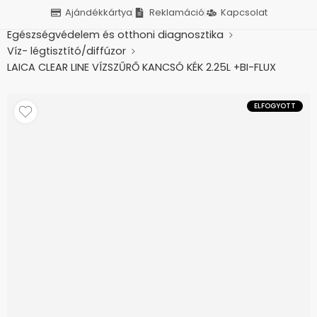
Ajándékkártya
Reklamáció
Kapcsolat
Kezdőlap
Betegápolás, otthonápolás
Egészségvédelem és otthoni diagnosztika
Víz- légtisztító/diffúzor
LAICA CLEAR LINE VÍZSZŰRŐ KANCSÓ KÉK 2.25L +BI-FLUX
SZŰRŐBETÉTTEL J11AF
ELFOGYOTT