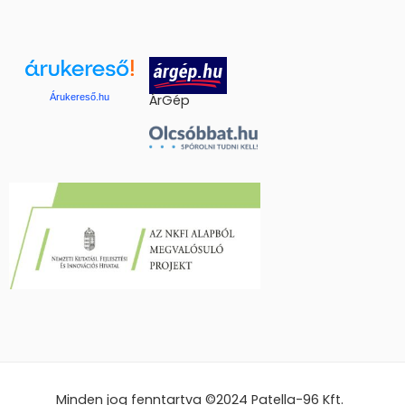
Árukereső.hu
ÁrGép
Minden jog fenntartva ©2024
Patella-96 Kft.