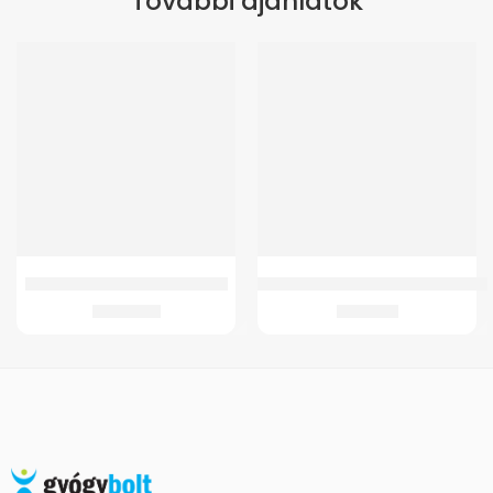
További ajánlatok
ÚJ
GMed Szilikonos Csuklószorító
GMed Gyermek és csecsemő pulz
4.060
Ft
7.051
Ft