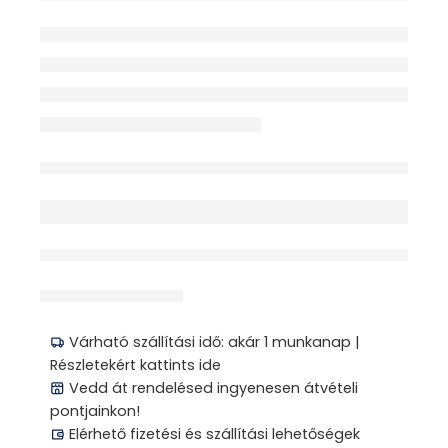
SZŰRŐBETÉTTEL J11AF
Elfogyott
érdeklődik jelenleg
Megosztás
Várható szállítási idő: akár 1 munkanap |
Részletekért kattints ide
Vedd át rendelésed ingyenesen átvételi
pontjainkon!
Elérhető fizetési és szállítási lehetőségek