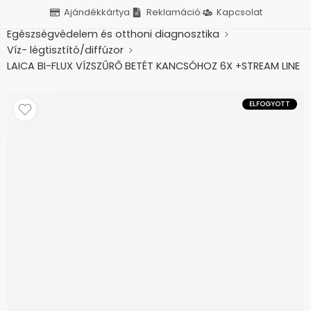
Ajándékkártya
Reklamáció
Kapcsolat
Kezdőlap
Betegápolás, otthonápolás
Egészségvédelem és otthoni diagnosztika
Víz- légtisztító/diffúzor
LAICA BI-FLUX VÍZSZŰRŐ BETÉT KANCSÓHOZ 6X +STREAM LINE
KANCSÓ J996050
ELFOGYOTT