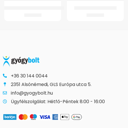
Markolat Szil.Könyökm.Opticomforthoz
GMed Lady Feet sarokék
3.789
Ft
3.580
Ft
+36 30 144 0044
2351 Alsónémedi, GLS Európa utca 5.
info@gyogybolt.hu
Ügyfélszolgálat: Hétfő-Péntek 8:00 - 16:00