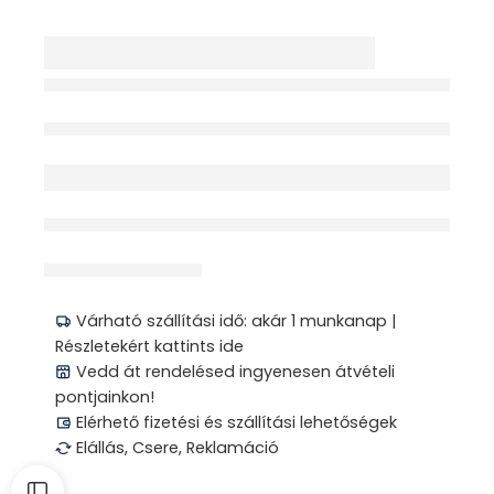
KÖTÉNY
EGYSZERHASZNÁLAT
OS PVC 100X
Elfogyott
érdeklődik jelenleg
Megosztás
Várható szállítási idő: akár 1 munkanap |
Részletekért kattints ide
Vedd át rendelésed ingyenesen átvételi
pontjainkon!
Elérhető fizetési és szállítási lehetőségek
Elállás, Csere, Reklamáció