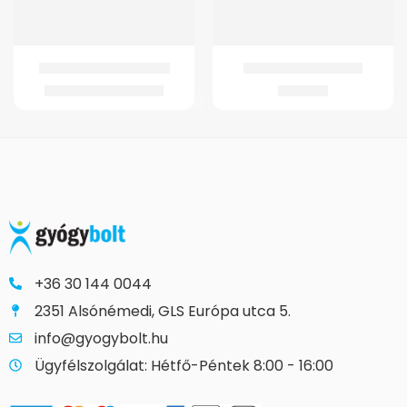
GM 4372 Könyökmankó
GM-C4 Schanz Gallér
3.653
Ft
–
4.357
Ft
2.291
Ft
+36 30 144 0044
2351 Alsónémedi, GLS Európa utca 5.
info@gyogybolt.hu
Ügyfélszolgálat: Hétfő-Péntek 8:00 - 16:00