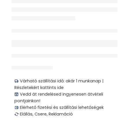
Elfogyott
érdeklődik jelenleg
Megosztás
Várható szállítási idő: akár 1 munkanap |
Részletekért kattints ide
Vedd át rendelésed ingyenesen átvételi
pontjainkon!
Elérhető fizetési és szállítási lehetőségek
Elállás, Csere, Reklamáció