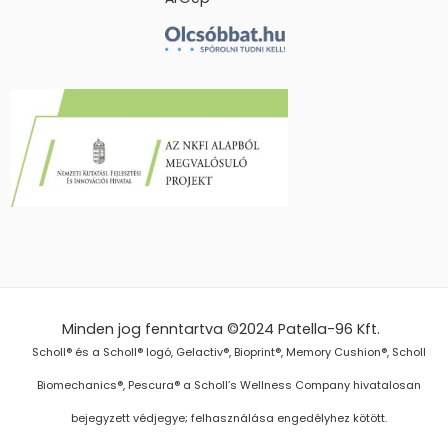
Minden jog fenntartva ©2024
Patella-96 Kft.
Scholl® és a Scholl® logó, Gelactiv®, Bioprint®, Memory Cushion®, Scholl
Biomechanics®, Pescura® a Scholl’s Wellness Company hivatalosan
bejegyzett védjegye; felhasználása engedélyhez kötött.