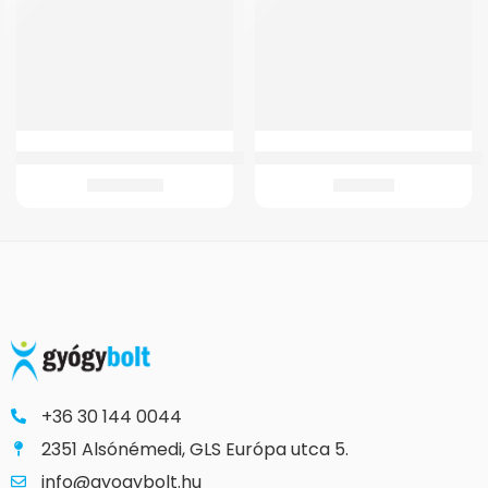
GM 4200 Kerekesszék (adapteres)
GMed BPCB0A-3H Automata felka
75.838
Ft
8.661
Ft
+36 30 144 0044
2351 Alsónémedi, GLS Európa utca 5.
info@gyogybolt.hu