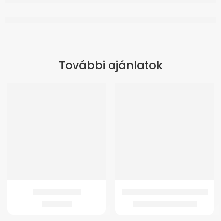
További ajánlatok
-10%
Világító Járóbot
GMed JC-2001 Ilka Betegágy
3.872
Ft
89.982
Ft
99.982
Ft