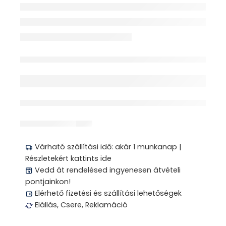
Elfogyott
érdeklődik jelenleg
Megosztás
Várható szállítási idő: akár 1 munkanap |
Részletekért kattints ide
Vedd át rendelésed ingyenesen átvételi
pontjainkon!
Elérhető fizetési és szállítási lehetőségek
Elállás, Csere, Reklamáció