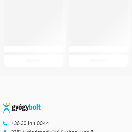
Csatlakozó+Gyógyszertartály GMed oxigén koncentrátorhoz
Markolat Szil.Könyökm.Opticomfor
756
Ft
3.789
Ft
+36 30 144 0044