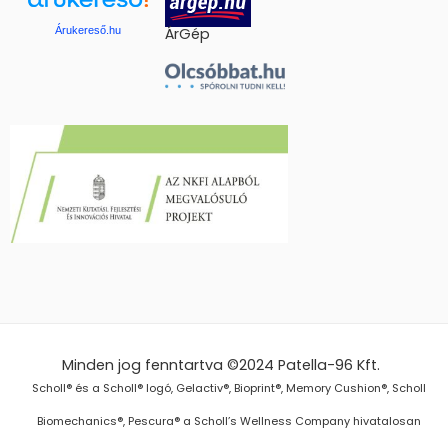
Árukereső.hu
ÁrGép
Minden jog fenntartva ©2024
Patella-96 Kft.
Scholl® és a Scholl® logó, Gelactiv®, Bioprint®, Memory Cushion®, Scholl
Biomechanics®, Pescura® a Scholl’s Wellness Company hivatalosan