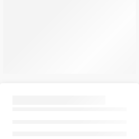
KNEIPP KÖRÖMVIRÁG
KRÉM BŐRVÉDŐ
75ML