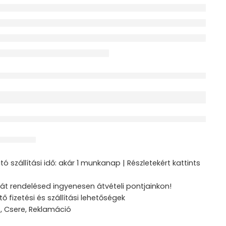
érdeklődik jelenleg
ztás
ó szállítási idő: akár 1 munkanap | Részletekért kattints
át rendelésed ingyenesen átvételi pontjainkon!
tő fizetési és szállítási lehetőségek
s, Csere, Reklamáció