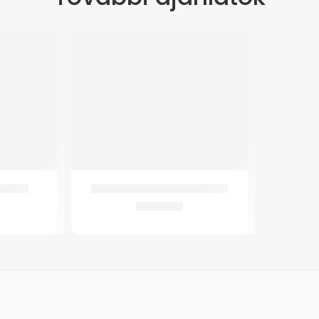
al Fix
GM Összecsukható fehér bot
3.750
Ft