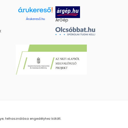
Árukereső.hu
ÁrGép
k
gye; felhasználása engedélyhez kötött.