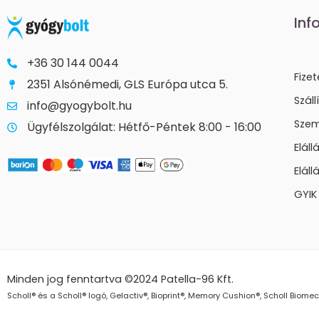
Inf
+36 30 144 0044
Fize
2351 Alsónémedi, GLS Európa utca 5.
Száll
info@gyogybolt.hu
Szem
Ügyfélszolgálat: Hétfő-Péntek 8:00 - 16:00
Elál
Eláll
GYIK
Minden jog fenntartva ©2024
Patella-96 Kft.
Scholl® és a Scholl® logó, Gelactiv®, Bioprint®, Memory Cushion®, Scholl Bio