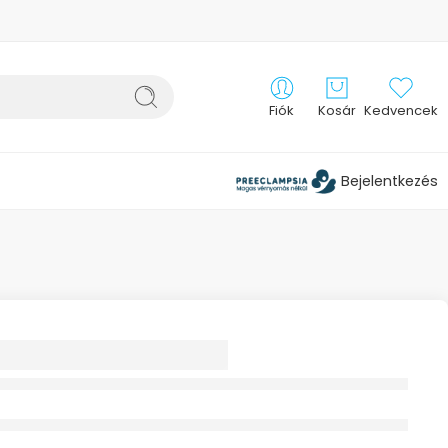
Fiók
Kosár
Kedvencek
Bejelentkezés
 BÁRSONYOS
STÁPOLÓ TEJ 1X