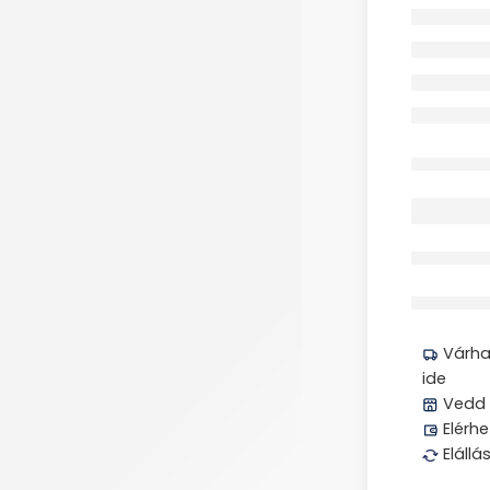
Elfogyott
Megos
Várhat
ide
Vedd 
Elérhe
Elállá