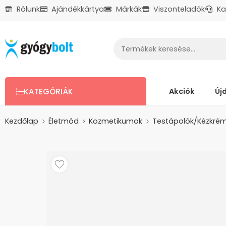
Rólunk
Ajándékkártya
Márkák
Viszonteladók
Ka
Ajándékkártya
Reklamáció
Kapcsolat
Akciók
Új
KATEGÓRIÁK
Kezdőlap
Életmód
Kozmetikumok
Testápolók/Kézkré