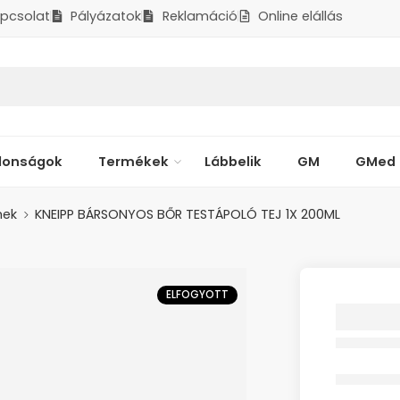
pcsolat
Pályázatok
Reklamáció
Online elállás
donságok
Termékek
Lábbelik
GM
GMed
mek
KNEIPP BÁRSONYOS BŐR TESTÁPOLÓ TEJ 1X 200ML
ELFOGYOTT
KNEIPP
BŐR TE
200ML