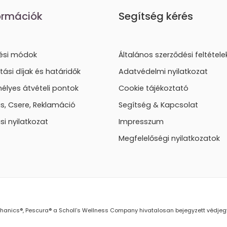
ormációk
Segítség kérés
tési módok
Általános szerződési feltétele
ítási díjak és határidők
Adatvédelmi nyilatkozat
élyes átvételi pontok
Cookie tájékoztató
lás, Csere, Reklamáció
Segítség & Kapcsolat
ási nyilatkozat
Impresszum
Megfelelőségi nyilatkozatok
mechanics®, Pescura® a Scholl’s Wellness Company hivatalosan bejegyzett védje