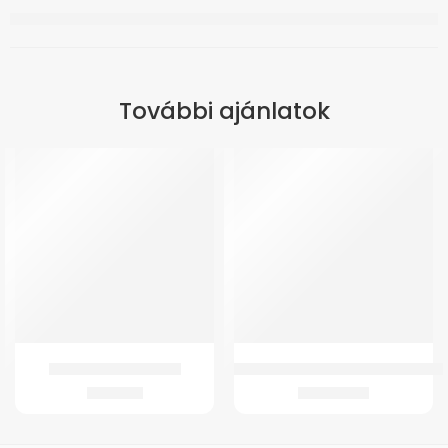
További ajánlatok
GMed-K1 Patella Pánt
GM 4200 Kerekesszék (kivehető-a
2.910
Ft
90.450
Ft