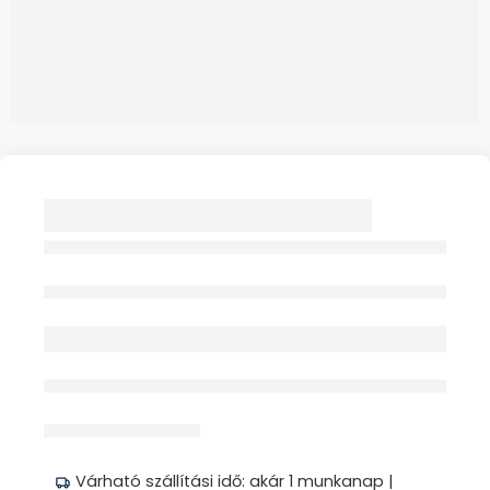
KARTARTÓ GYERMEK
VÁSZON EGYRÉSZES
SIMÍTÓZÁRAS 1X
Elfogyott
érdeklődik jelenleg
Megosztás
Várható szállítási idő: akár 1 munkanap |