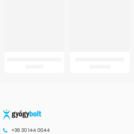
GMED KARTARTÓ HEVEDER BÉZS
GM-K10 Térdortézis fekete
3.520
Ft
20.037
Ft
+36 30 144 0044