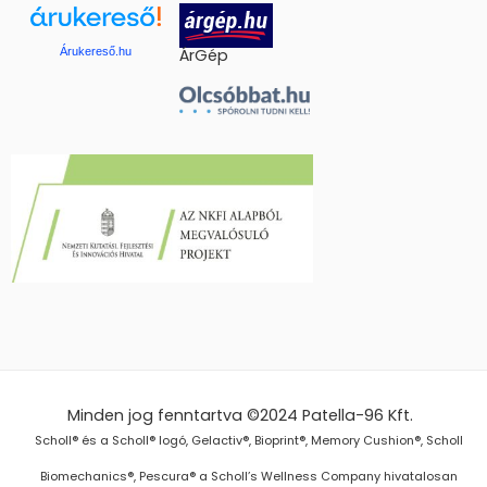
Árukereső.hu
ÁrGép
Minden jog fenntartva ©2024
Patella-96 Kft.
Scholl® és a Scholl® logó, Gelactiv®, Bioprint®, Memory Cushion®, Scholl
Biomechanics®, Pescura® a Scholl’s Wellness Company hivatalosan