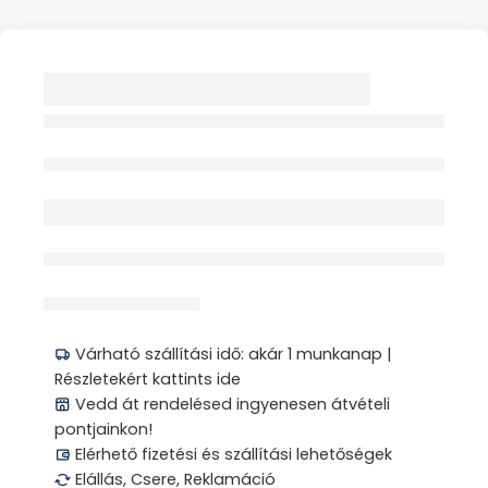
IZOLÁCIÓS
ELSŐSEGÉLY TAKARÓ
160CM X 210CM 1X
Elfogyott
érdeklődik jelenleg
Megosztás
Várható szállítási idő: akár 1 munkanap |
Részletekért kattints ide
Vedd át rendelésed ingyenesen átvételi
pontjainkon!
Elérhető fizetési és szállítási lehetőségek
Elállás, Csere, Reklamáció