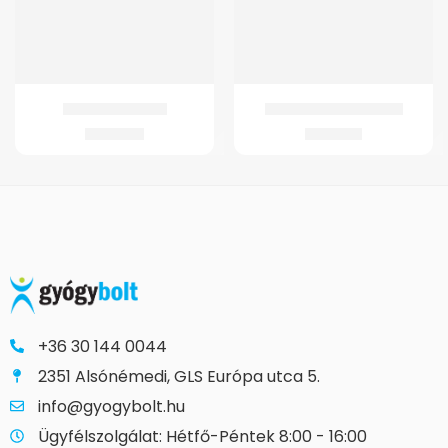
GMed Kádfellépő
GMed Jégtömlő 28 cm
6.650
Ft
1.674
Ft
+36 30 144 0044
2351 Alsónémedi, GLS Európa utca 5.
info@gyogybolt.hu
Ügyfélszolgálat: Hétfő-Péntek 8:00 - 16:00